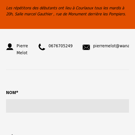
Les répétitons des débutants ont lieu à Courlaoux tous les mardis à
20h, Salle marcel Gauthier , rue de Monument derrière les Pompiers.
Pierre
0676705249
pierremelot@wanadoo
Melot
NOM*