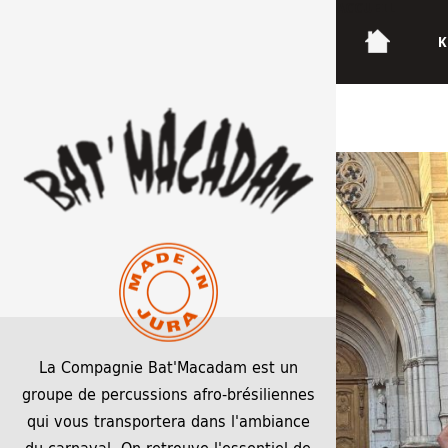
ACCUEIL
K
Chalon Fête de la Zik (28)
La Compagnie Bat'Macadam est un
groupe de percussions afro-brésiliennes
qui vous transportera dans l'ambiance
du carnaval. On retrouve l'essentiel de