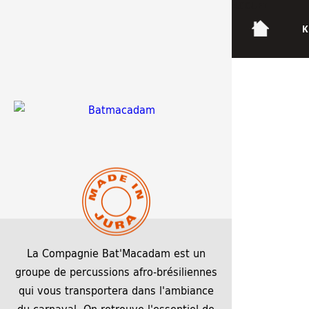
ACCUEIL
K
Chalon Fête de la Zik (36)
22 juin 2026
22 juin 2026
1600 × 1200
La Compagnie Bat'Macadam est un
groupe de percussions afro-brésiliennes
qui vous transportera dans l'ambiance
du carnaval. On retrouve l'essentiel de