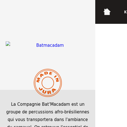
ACCUEIL
K
Carnaval-58_A3 V3 – RVB
1 février 2026
1 février 2026
1817 × 2560
La Compagnie Bat'Macadam est un
groupe de percussions afro-brésiliennes
qui vous transportera dans l'ambiance
du carnaval. On retrouve l'essentiel de