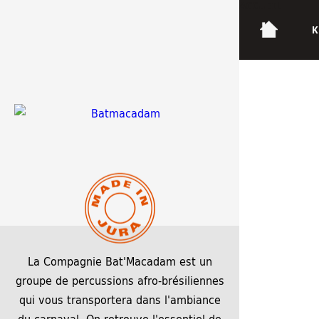
ACCUEIL
K
unnamed
3 mars 2026
3 mars 2026
1587 × 2245
La Compagnie Bat'Macadam est un
groupe de percussions afro-brésiliennes
qui vous transportera dans l'ambiance
du carnaval. On retrouve l'essentiel de