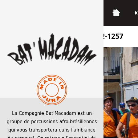
ACCUEIL
K
2025 24H CYCLISTE MR prise 2-1257
La Compagnie Bat'Macadam est un
groupe de percussions afro-brésiliennes
qui vous transportera dans l'ambiance
du carnaval. On retrouve l'essentiel de