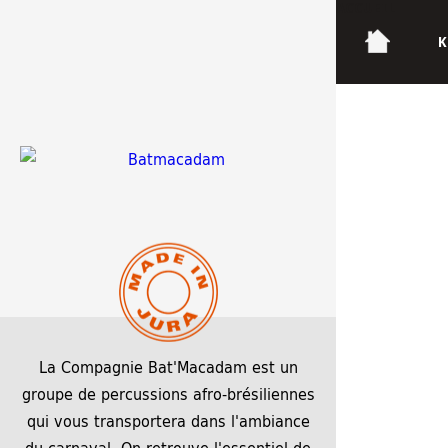
ACCUEIL
K
DSC_0721
18 décembre 2023
2560 × 1440
La Compagnie Bat'Macadam est un
groupe de percussions afro-brésiliennes
qui vous transportera dans l'ambiance
du carnaval. On retrouve l'essentiel de