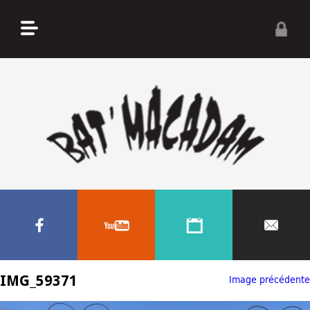
IMG_59371
Image précédente