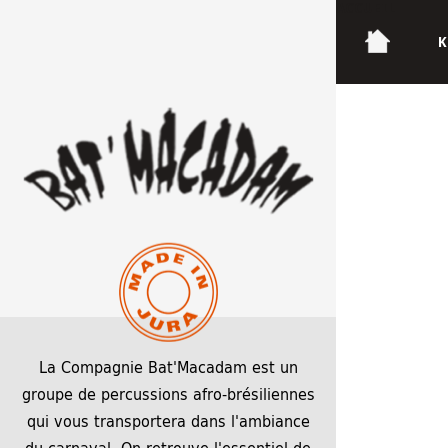
ACCUEIL
K
AG 2018
18 avril 2018
18 avril 2018
1308 × 2041
La Compagnie Bat'Macadam est un
groupe de percussions afro-brésiliennes
qui vous transportera dans l'ambiance
du carnaval. On retrouve l'essentiel de