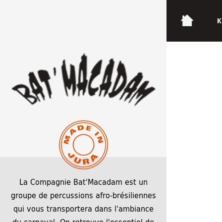
ACCUEIL
K
Belfort Bat’
28 mars 2022
28 mars 2022
2560 × 1440
La Compagnie Bat'Macadam est un
groupe de percussions afro-brésiliennes
qui vous transportera dans l'ambiance
du carnaval. On retrouve l'essentiel de