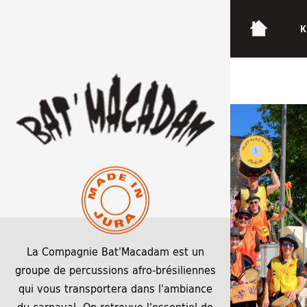
ACCUEIL
K
Site 1 page accueil
La Compagnie Bat'Macadam est un
groupe de percussions afro-brésiliennes
qui vous transportera dans l'ambiance
du carnaval. On retrouve l'essentiel de