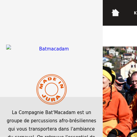
ACCUEIL
K
Gérardmer 25 (85)
La Compagnie Bat'Macadam est un
groupe de percussions afro-brésiliennes
qui vous transportera dans l'ambiance
du carnaval. On retrouve l'essentiel de